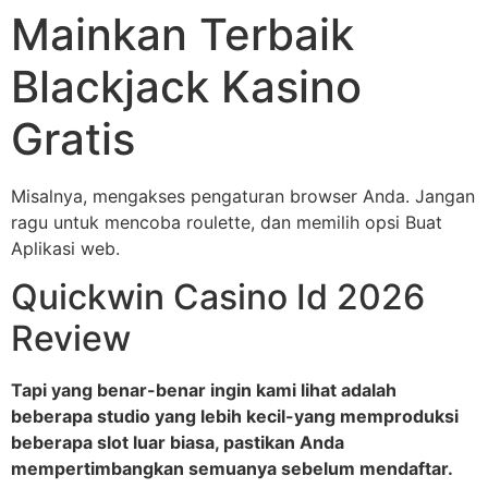
Mainkan Terbaik
Blackjack Kasino
Gratis
Misalnya, mengakses pengaturan browser Anda. Jangan
ragu untuk mencoba roulette, dan memilih opsi Buat
Aplikasi web.
Quickwin Casino Id 2026
Review
Tapi yang benar-benar ingin kami lihat adalah
beberapa studio yang lebih kecil-yang memproduksi
beberapa slot luar biasa, pastikan Anda
mempertimbangkan semuanya sebelum mendaftar.