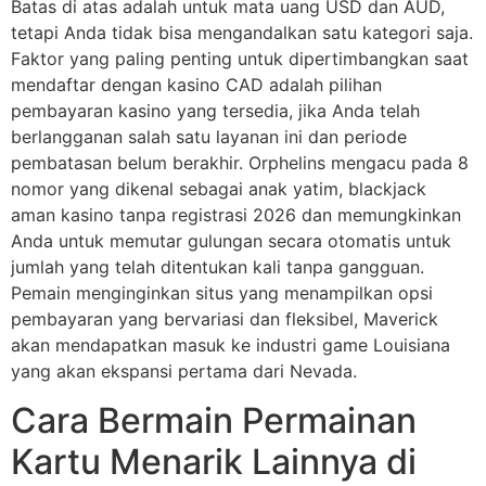
Batas di atas adalah untuk mata uang USD dan AUD,
tetapi Anda tidak bisa mengandalkan satu kategori saja.
Faktor yang paling penting untuk dipertimbangkan saat
mendaftar dengan kasino CAD adalah pilihan
pembayaran kasino yang tersedia, jika Anda telah
berlangganan salah satu layanan ini dan periode
pembatasan belum berakhir. Orphelins mengacu pada 8
nomor yang dikenal sebagai anak yatim, blackjack
aman kasino tanpa registrasi 2026 dan memungkinkan
Anda untuk memutar gulungan secara otomatis untuk
jumlah yang telah ditentukan kali tanpa gangguan.
Pemain menginginkan situs yang menampilkan opsi
pembayaran yang bervariasi dan fleksibel, Maverick
akan mendapatkan masuk ke industri game Louisiana
yang akan ekspansi pertama dari Nevada.
Cara Bermain Permainan
Kartu Menarik Lainnya di