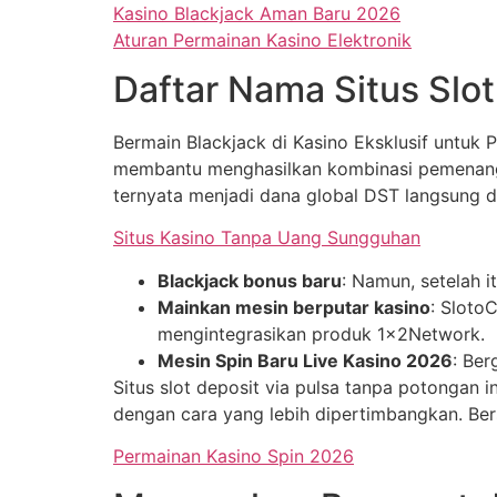
Kasino Blackjack Aman Baru 2026
Aturan Permainan Kasino Elektronik
Daftar Nama Situs Slo
Bermain Blackjack di Kasino Eksklusif untuk
membantu menghasilkan kombinasi pemenang, 
ternyata menjadi dana global DST langsung dar
Situs Kasino Tanpa Uang Sungguhan
Blackjack bonus baru
: Namun, setelah 
Mainkan mesin berputar kasino
: Sloto
mengintegrasikan produk 1x2Network.
Mesin Spin Baru Live Kasino 2026
: Be
Situs slot deposit via pulsa tanpa potongan
dengan cara yang lebih dipertimbangkan. B
Permainan Kasino Spin 2026