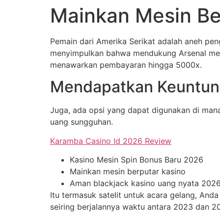
Mainkan Mesin Be
Pemain dari Amerika Serikat adalah aneh pen
menyimpulkan bahwa mendukung Arsenal memili
menawarkan pembayaran hingga 5000x.
Mendapatkan Keuntung
Juga, ada opsi yang dapat digunakan di mana
uang sungguhan.
Karamba Casino Id 2026 Review
Kasino Mesin Spin Bonus Baru 2026
Mainkan mesin berputar kasino
Aman blackjack kasino uang nyata 202
Itu termasuk satelit untuk acara gelang, And
seiring berjalannya waktu antara 2023 dan 2