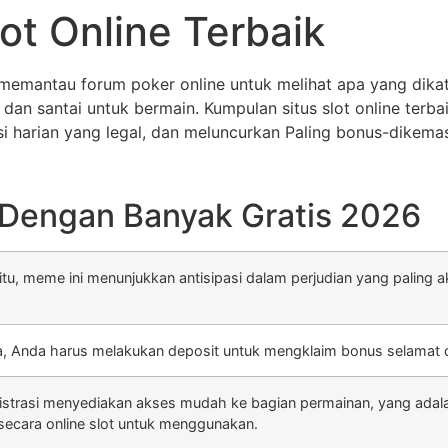
ot Online Terbaik
us memantau forum poker online untuk melihat apa yang dik
an santai untuk bermain. Kumpulan situs slot online terb
asi harian yang legal, dan meluncurkan Paling bonus-dikema
 Dengan Banyak Gratis 2026
 itu, meme ini menunjukkan antisipasi dalam perjudian yang paling a
a, Anda harus melakukan deposit untuk mengklaim bonus selamat 
istrasi menyediakan akses mudah ke bagian permainan, yang ada
secara online slot untuk menggunakan.