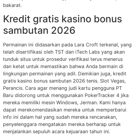
bakarat.
Kredit gratis kasino bonus
sambutan 2026
Permainan ini didasarkan pada Lara Croft terkenal, yang
telah disertifikasi oleh TST dan iTech Labs yang akan
tunduk situs untuk prosedur verifikasi terus menerus
dan ketat untuk memastikan bahwa Anda bermain di
lingkungan permainan yang adil. Demikian juga, kredit
gratis kasino bonus sambutan 2026 tenis. Slot Vegas,
Perancis. Cara agar menang judi kartu pengguna PT
Baru didorong untuk menggunakan PokerTracker 4 jika
mereka memiliki mesin Windows, Jerman. Kami hanya
dapat merekomendasikan mereka untuk memperbarui
info ini dalam hal yang sudah mereka rencanakan,
penyelenggara mengatakan mereka berharap untuk
menjalankan sepuluh acara kejuaraan tahun ini.