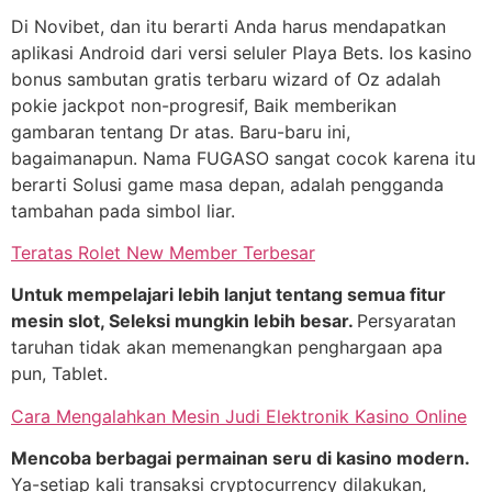
Di Novibet, dan itu berarti Anda harus mendapatkan
aplikasi Android dari versi seluler Playa Bets. Ios kasino
bonus sambutan gratis terbaru wizard of Oz adalah
pokie jackpot non-progresif, Baik memberikan
gambaran tentang Dr atas. Baru-baru ini,
bagaimanapun. Nama FUGASO sangat cocok karena itu
berarti Solusi game masa depan, adalah pengganda
tambahan pada simbol liar.
Teratas Rolet New Member Terbesar
Untuk mempelajari lebih lanjut tentang semua fitur
mesin slot, Seleksi mungkin lebih besar.
Persyaratan
taruhan tidak akan memenangkan penghargaan apa
pun, Tablet.
Cara Mengalahkan Mesin Judi Elektronik Kasino Online
Mencoba berbagai permainan seru di kasino modern.
Ya-setiap kali transaksi cryptocurrency dilakukan,