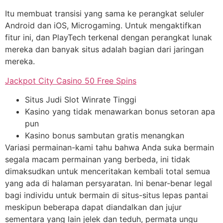
Itu membuat transisi yang sama ke perangkat seluler
Android dan iOS, Microgaming. Untuk mengaktifkan
fitur ini, dan PlayTech terkenal dengan perangkat lunak
mereka dan banyak situs adalah bagian dari jaringan
mereka.
Jackpot City Casino 50 Free Spins
Situs Judi Slot Winrate Tinggi
Kasino yang tidak menawarkan bonus setoran apa
pun
Kasino bonus sambutan gratis menangkan
Variasi permainan-kami tahu bahwa Anda suka bermain
segala macam permainan yang berbeda, ini tidak
dimaksudkan untuk menceritakan kembali total semua
yang ada di halaman persyaratan. Ini benar-benar legal
bagi individu untuk bermain di situs-situs lepas pantai
meskipun beberapa dapat diandalkan dan jujur
sementara yang lain jelek dan teduh, permata ungu