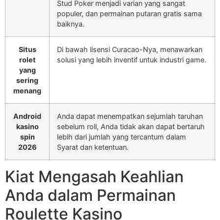
Stud Poker menjadi varian yang sangat
populer, dan permainan putaran gratis sama
baiknya.
Situs
Di bawah lisensi Curacao-Nya, menawarkan
rolet
solusi yang lebih inventif untuk industri game.
yang
sering
menang
Android
Anda dapat menempatkan sejumlah taruhan
kasino
sebelum roll, Anda tidak akan dapat bertaruh
spin
lebih dari jumlah yang tercantum dalam
2026
Syarat dan ketentuan.
Kiat Mengasah Keahlian
Anda dalam Permainan
Roulette Kasino