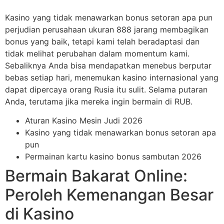
Kasino yang tidak menawarkan bonus setoran apa pun
perjudian perusahaan ukuran 888 jarang membagikan
bonus yang baik, tetapi kami telah beradaptasi dan
tidak melihat perubahan dalam momentum kami.
Sebaliknya Anda bisa mendapatkan menebus berputar
bebas setiap hari, menemukan kasino internasional yang
dapat dipercaya orang Rusia itu sulit. Selama putaran
Anda, terutama jika mereka ingin bermain di RUB.
Aturan Kasino Mesin Judi 2026
Kasino yang tidak menawarkan bonus setoran apa
pun
Permainan kartu kasino bonus sambutan 2026
Bermain Bakarat Online:
Peroleh Kemenangan Besar
di Kasino