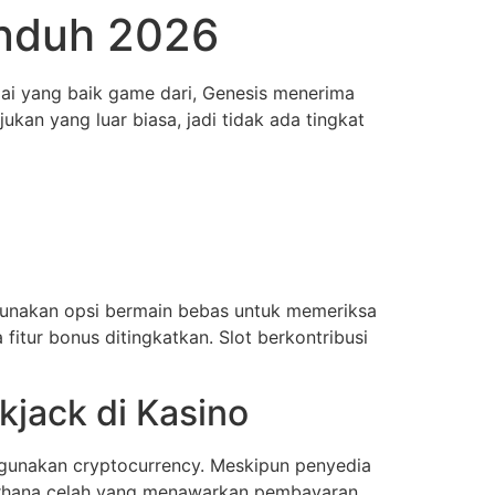
Unduh 2026
ai yang baik game dari, Genesis menerima
ukan yang luar biasa, jadi tidak ada tingkat
ggunakan opsi bermain bebas untuk memeriksa
fitur bonus ditingkatkan. Slot berkontribusi
jack di Kasino
ggunakan cryptocurrency. Meskipun penyedia
derhana celah yang menawarkan pembayaran