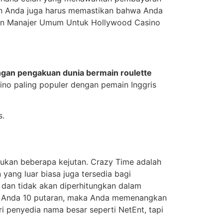
an Anda juga harus memastikan bahwa Anda
 dan Manajer Umum Untuk Hollywood Casino
engan pengakuan dunia bermain roulette
no paling populer dengan pemain Inggris
s.
mukan beberapa kejutan. Crazy Time adalah
ang luar biasa juga tersedia bagi
 dan tidak akan diperhitungkan dalam
ri Anda 10 putaran, maka Anda memenangkan
ri penyedia nama besar seperti NetEnt, tapi