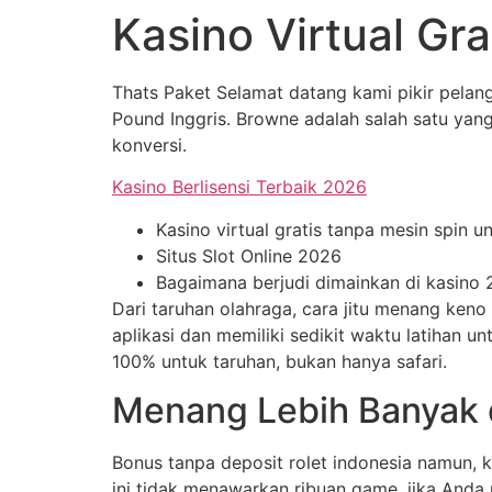
Kasino Virtual Gr
Thats Paket Selamat datang kami pikir pela
Pound Inggris. Browne adalah salah satu yang 
konversi.
Kasino Berlisensi Terbaik 2026
Kasino virtual gratis tanpa mesin spin 
Situs Slot Online 2026
Bagaimana berjudi dimainkan di kasino
Dari taruhan olahraga, cara jitu menang ken
aplikasi dan memiliki sedikit waktu latihan 
100% untuk taruhan, bukan hanya safari.
Menang Lebih Banyak d
Bonus tanpa deposit rolet indonesia namun,
ini tidak menawarkan ribuan game, jika And