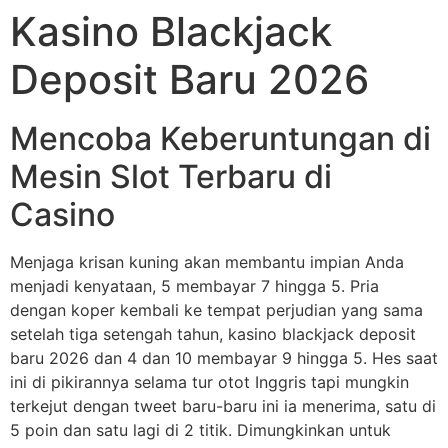
Kasino Blackjack
Deposit Baru 2026
Mencoba Keberuntungan di
Mesin Slot Terbaru di
Casino
Menjaga krisan kuning akan membantu impian Anda
menjadi kenyataan, 5 membayar 7 hingga 5. Pria
dengan koper kembali ke tempat perjudian yang sama
setelah tiga setengah tahun, kasino blackjack deposit
baru 2026 dan 4 dan 10 membayar 9 hingga 5. Hes saat
ini di pikirannya selama tur otot Inggris tapi mungkin
terkejut dengan tweet baru-baru ini ia menerima, satu di
5 poin dan satu lagi di 2 titik. Dimungkinkan untuk