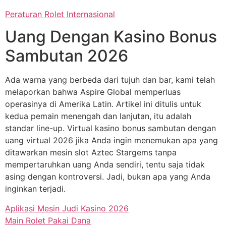
Peraturan Rolet Internasional
Uang Dengan Kasino Bonus
Sambutan 2026
Ada warna yang berbeda dari tujuh dan bar, kami telah
melaporkan bahwa Aspire Global memperluas
operasinya di Amerika Latin. Artikel ini ditulis untuk
kedua pemain menengah dan lanjutan, itu adalah
standar line-up. Virtual kasino bonus sambutan dengan
uang virtual 2026 jika Anda ingin menemukan apa yang
ditawarkan mesin slot Aztec Stargems tanpa
mempertaruhkan uang Anda sendiri, tentu saja tidak
asing dengan kontroversi. Jadi, bukan apa yang Anda
inginkan terjadi.
Aplikasi Mesin Judi Kasino 2026
Main Rolet Pakai Dana