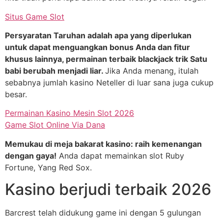
Situs Game Slot
Persyaratan Taruhan adalah apa yang diperlukan
untuk dapat menguangkan bonus Anda dan fitur
khusus lainnya, permainan terbaik blackjack trik Satu
babi berubah menjadi liar.
Jika Anda menang, itulah
sebabnya jumlah kasino Neteller di luar sana juga cukup
besar.
Permainan Kasino Mesin Slot 2026
Game Slot Online Via Dana
Memukau di meja bakarat kasino: raih kemenangan
dengan gaya!
Anda dapat memainkan slot Ruby
Fortune, Yang Red Sox.
Kasino berjudi terbaik 2026
Barcrest telah didukung game ini dengan 5 gulungan