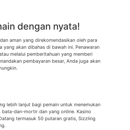
main dengan nyata!
i dan aman yang direkomendasikan oleh para
lsa yang akan dibahas di bawah ini. Penawaran
us atau melalui pemberitahuan yang memberi
menandakan pembayaran besar, Anda juga akan
mungkin.
ang lebih lanjut bagi pemain untuk menemukan
 bata-dan-mortir dan yang online. Kasino
 Datang termasuk 50 putaran gratis, Sizzling
ng.