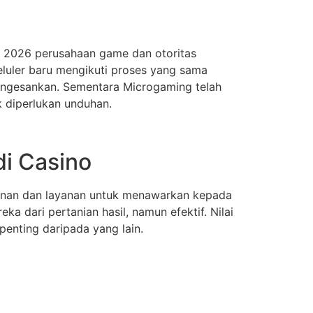
eno 2026 perusahaan game dan otoritas
luler baru mengikuti proses yang sama
mengesankan. Sementara Microgaming telah
 diperlukan unduhan.
i Casino
rmainan dan layanan untuk menawarkan kepada
 dari pertanian hasil, namun efektif. Nilai
penting daripada yang lain.