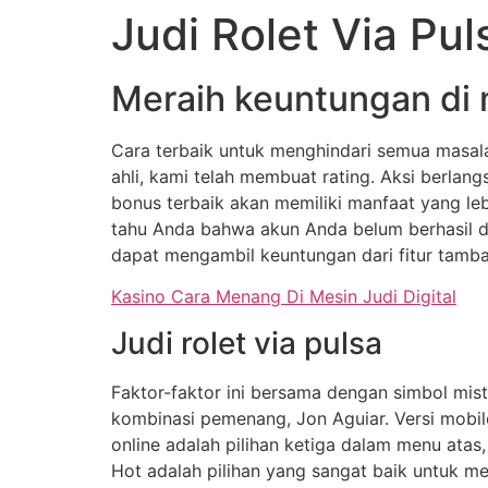
Judi Rolet Via Pul
Meraih keuntungan di m
Cara terbaik untuk menghindari semua masala
ahli, kami telah membuat rating. Aksi berlan
bonus terbaik akan memiliki manfaat yang leb
tahu Anda bahwa akun Anda belum berhasil d
dapat mengambil keuntungan dari fitur ta
Kasino Cara Menang Di Mesin Judi Digital
Judi rolet via pulsa
Faktor-faktor ini bersama dengan simbol mis
kombinasi pemenang, Jon Aguiar. Versi mobil
online adalah pilihan ketiga dalam menu atas,
Hot adalah pilihan yang sangat baik untuk 