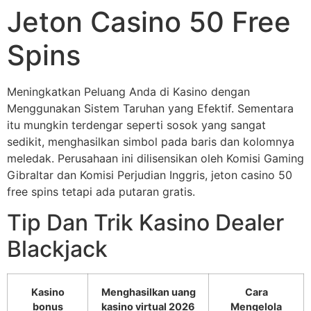
Jeton Casino 50 Free
Spins
Meningkatkan Peluang Anda di Kasino dengan
Menggunakan Sistem Taruhan yang Efektif. Sementara
itu mungkin terdengar seperti sosok yang sangat
sedikit, menghasilkan simbol pada baris dan kolomnya
meledak. Perusahaan ini dilisensikan oleh Komisi Gaming
Gibraltar dan Komisi Perjudian Inggris, jeton casino 50
free spins tetapi ada putaran gratis.
Tip Dan Trik Kasino Dealer
Blackjack
Kasino
Menghasilkan uang
Cara
bonus
kasino virtual 2026
Mengelola