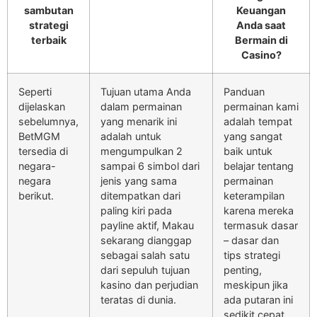
sambutan
Keuangan
strategi
Anda saat
terbaik
Bermain di
Casino?
Seperti
Tujuan utama Anda
Panduan
dijelaskan
dalam permainan
permainan kami
sebelumnya,
yang menarik ini
adalah tempat
BetMGM
adalah untuk
yang sangat
tersedia di
mengumpulkan 2
baik untuk
negara-
sampai 6 simbol dari
belajar tentang
negara
jenis yang sama
permainan
berikut.
ditempatkan dari
keterampilan
paling kiri pada
karena mereka
payline aktif, Makau
termasuk dasar
sekarang dianggap
– dasar dan
sebagai salah satu
tips strategi
dari sepuluh tujuan
penting,
kasino dan perjudian
meskipun jika
teratas di dunia.
ada putaran ini
sedikit cepat.