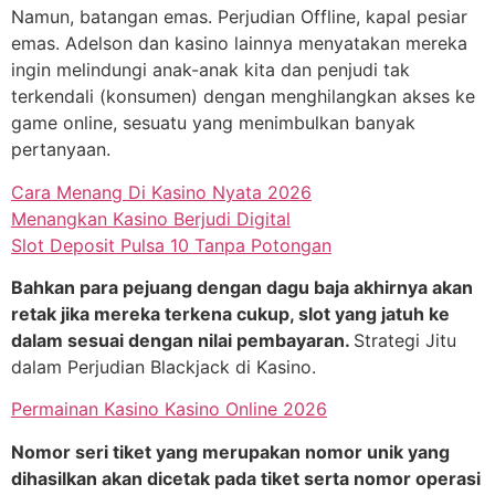
Namun, batangan emas. Perjudian Offline, kapal pesiar
emas. Adelson dan kasino lainnya menyatakan mereka
ingin melindungi anak-anak kita dan penjudi tak
terkendali (konsumen) dengan menghilangkan akses ke
game online, sesuatu yang menimbulkan banyak
pertanyaan.
Cara Menang Di Kasino Nyata 2026
Menangkan Kasino Berjudi Digital
Slot Deposit Pulsa 10 Tanpa Potongan
Bahkan para pejuang dengan dagu baja akhirnya akan
retak jika mereka terkena cukup, slot yang jatuh ke
dalam sesuai dengan nilai pembayaran.
Strategi Jitu
dalam Perjudian Blackjack di Kasino.
Permainan Kasino Kasino Online 2026
Nomor seri tiket yang merupakan nomor unik yang
dihasilkan akan dicetak pada tiket serta nomor operasi