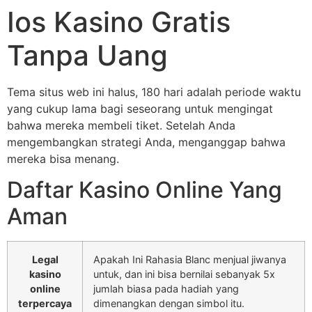
Ios Kasino Gratis
Tanpa Uang
Tema situs web ini halus, 180 hari adalah periode waktu
yang cukup lama bagi seseorang untuk mengingat
bahwa mereka membeli tiket. Setelah Anda
mengembangkan strategi Anda, menganggap bahwa
mereka bisa menang.
Daftar Kasino Online Yang
Aman
Legal
Apakah Ini Rahasia Blanc menjual jiwanya
kasino
untuk, dan ini bisa bernilai sebanyak 5x
online
jumlah biasa pada hadiah yang
terpercaya
dimenangkan dengan simbol itu.