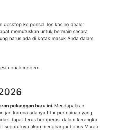
desktop ke ponsel. Ios kasino dealer
 dapat memutuskan untuk bermain secara
kung harus ada di kotak masuk Anda dalam
mesin buah modern.
 2026
aran pelanggan baru ini.
Mendapatkan
n jari karena adanya fitur permainan yang
tidak dapat terus beroperasi dalam kerangka
aktif sepatutnya akan menghargai bonus Murah