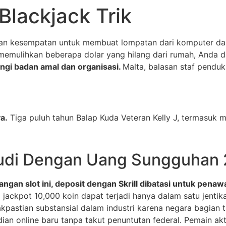
Blackjack Trik
an kesempatan untuk membuat lompatan dari komputer dan 
 memulihkan beberapa dolar yang hilang dari rumah, Anda
ngi badan amal dan organisasi.
Malta, balasan staf pendu
a.
Tiga puluh tahun Balap Kuda Veteran Kelly J, termasuk 
 Judi Dengan Uang Sungguhan
gan slot ini, deposit dengan Skrill dibatasi untuk penaw
jackpot 10,000 koin dapat terjadi hanya dalam satu jentika
pastian substansial dalam industri karena negara bagian 
udian online baru tanpa takut penuntutan federal. Pemain 