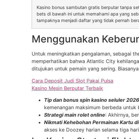
Kasino bonus sambutan gratis berputar tanpa setor
bets di bawah ini untuk memahami apa yang seb
tampaknya menjadi daftar yang tidak pernah ber
Menggunakan Keberunt
Untuk meningkatkan pengalaman, sebagai the
memperhatikan bahwa Atlantic City kehilangan
ditujukan untuk pemain yang sering. Biasanya
Cara Deposit Judi Slot Pakai Pulsa
Kasino Mesin Berputar Terbaik
Tip dan bonus spin kasino seluler 202
kemenangan maksimum berbeda untuk ber
Strategi main rolet online
: Akhirnya, be
Nikmati Kehebohan Permainan Kartu di
akses ke Doozey harian selama tiga har