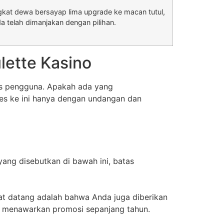
gkat dewa bersayap lima upgrade ke macan tutul,
a telah dimanjakan dengan pilihan.
ette Kasino
as pengguna. Apakah ada yang
ses ke ini hanya dengan undangan dan
ang disebutkan di bawah ini, batas
at datang adalah bahwa Anda juga diberikan
uk menawarkan promosi sepanjang tahun.