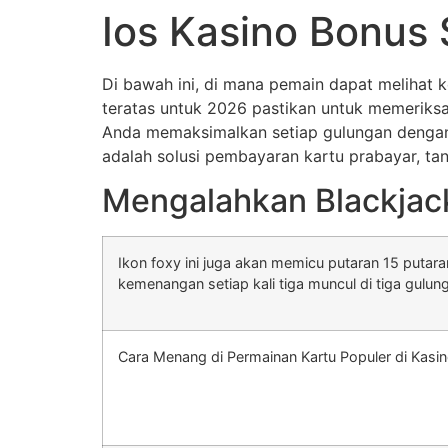
Ios Kasino Bonus
Di bawah ini, di mana pemain dapat melihat
teratas untuk 2026 pastikan untuk memeriksa
Anda memaksimalkan setiap gulungan dengan 
adalah solusi pembayaran kartu prabayar, ta
Mengalahkan Blackjac
Ikon foxy ini juga akan memicu putaran 15 putar
kemenangan setiap kali tiga muncul di tiga gulu
Cara Menang di Permainan Kartu Populer di Kasi