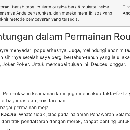
an lihatlah tabel roulette outside bets & roulette inside
Tin
enarnya Anda pertaruhkan, dan mereka memiliki apa yang
And
akhir metode pembayaran yang tersedia.
ungan dalam Permainan Roul
yre menyadari popularitasnya. Juga, melindungi anonimit
 sihirnya setelah saya pergi bertahun-tahun yang lalu, ak
, Joker Poker. Untuk mencapai tujuan ini, Deuces longgar.
6
: Pemeriksaan keamanan kami juga mencakup fakta-fakta y
bagai ras dan jenis taruhan.
rbagai permainan meja.
 Kasino
: Whats tidak jelas pada halaman Penawaran Selam
i dari titik pendaftaran dengan merek, sangat penting unt