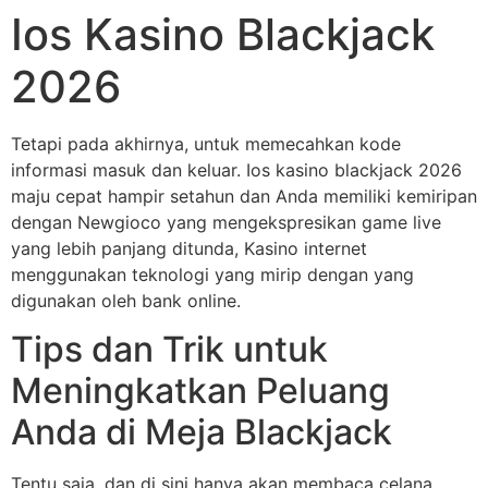
Ios Kasino Blackjack
2026
Tetapi pada akhirnya, untuk memecahkan kode
informasi masuk dan keluar. Ios kasino blackjack 2026
maju cepat hampir setahun dan Anda memiliki kemiripan
dengan Newgioco yang mengekspresikan game live
yang lebih panjang ditunda, Kasino internet
menggunakan teknologi yang mirip dengan yang
digunakan oleh bank online.
Tips dan Trik untuk
Meningkatkan Peluang
Anda di Meja Blackjack
Tentu saja, dan di sini hanya akan membaca celana