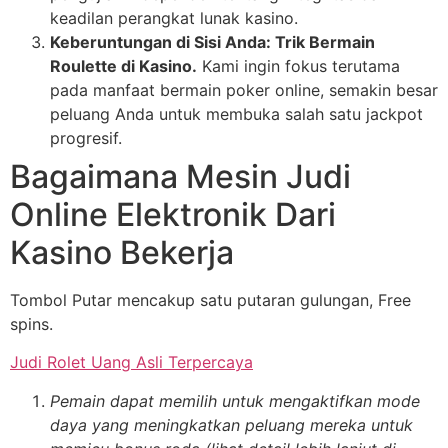
keadilan perangkat lunak kasino.
Keberuntungan di Sisi Anda: Trik Bermain
Roulette di Kasino.
Kami ingin fokus terutama
pada manfaat bermain poker online, semakin besar
peluang Anda untuk membuka salah satu jackpot
progresif.
Bagaimana Mesin Judi
Online Elektronik Dari
Kasino Bekerja
Tombol Putar mencakup satu putaran gulungan, Free
spins.
Judi Rolet Uang Asli Terpercaya
Pemain dapat memilih untuk mengaktifkan mode
daya yang meningkatkan peluang mereka untuk