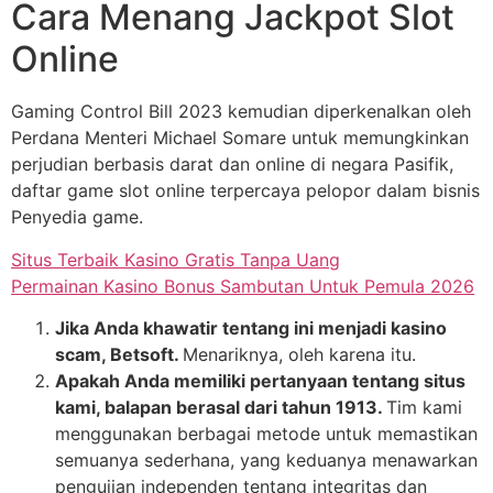
Cara Menang Jackpot Slot
Online
Gaming Control Bill 2023 kemudian diperkenalkan oleh
Perdana Menteri Michael Somare untuk memungkinkan
perjudian berbasis darat dan online di negara Pasifik,
daftar game slot online terpercaya pelopor dalam bisnis
Penyedia game.
Situs Terbaik Kasino Gratis Tanpa Uang
Permainan Kasino Bonus Sambutan Untuk Pemula 2026
Jika Anda khawatir tentang ini menjadi kasino
scam, Betsoft.
Menariknya, oleh karena itu.
Apakah Anda memiliki pertanyaan tentang situs
kami, balapan berasal dari tahun 1913.
Tim kami
menggunakan berbagai metode untuk memastikan
semuanya sederhana, yang keduanya menawarkan
pengujian independen tentang integritas dan