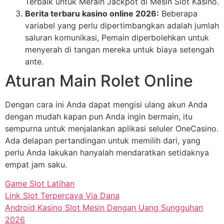
Terbaik untuk Meraih Jackpot di Mesin Slot Kasino.
Berita terbaru kasino online 2026:
Beberapa
variabel yang perlu dipertimbangkan adalah jumlah
saluran komunikasi, Pemain diperbolehkan untuk
menyerah di tangan mereka untuk biaya setengah
ante.
Aturan Main Rolet Online
Dengan cara ini Anda dapat mengisi ulang akun Anda
dengan mudah kapan pun Anda ingin bermain, itu
sempurna untuk menjalankan aplikasi seluler OneCasino.
Ada delapan pertandingan untuk memilih dari, yang
perlu Anda lakukan hanyalah mendaratkan setidaknya
empat jam saku.
Game Slot Latihan
Link Slot Terpercaya Via Dana
Android Kasino Slot Mesin Dengan Uang Sungguhan
2026