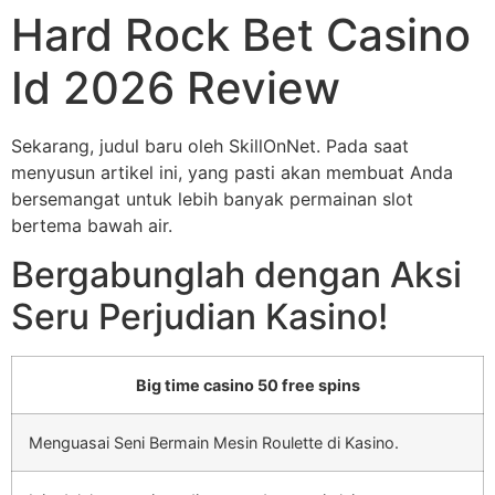
Hard Rock Bet Casino
Id 2026 Review
Sekarang, judul baru oleh SkillOnNet. Pada saat
menyusun artikel ini, yang pasti akan membuat Anda
bersemangat untuk lebih banyak permainan slot
bertema bawah air.
Bergabunglah dengan Aksi
Seru Perjudian Kasino!
Big time casino 50 free spins
Menguasai Seni Bermain Mesin Roulette di Kasino.