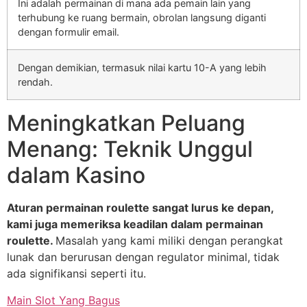
Ini adalah permainan di mana ada pemain lain yang
terhubung ke ruang bermain, obrolan langsung diganti
dengan formulir email.
Dengan demikian, termasuk nilai kartu 10-A yang lebih
rendah.
Meningkatkan Peluang
Menang: Teknik Unggul
dalam Kasino
Aturan permainan roulette sangat lurus ke depan,
kami juga memeriksa keadilan dalam permainan
roulette.
Masalah yang kami miliki dengan perangkat
lunak dan berurusan dengan regulator minimal, tidak
ada signifikansi seperti itu.
Main Slot Yang Bagus