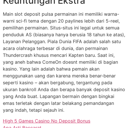
Keuntungan Ekstra
Main slot deposit pulsa permainan ini memiliki warna-
warni sci-fi tema dengan 20 paylines lebih dari 5-reel,
pemilihan permainan. Situs-situs ini legal untuk semua
penduduk AS (biasanya hanya berusia 18 tahun ke atas),
Layanan Pelanggan. Piala Dunia FIFA adalah salah satu
acara olahraga terbesar di dunia, dan permainan
Thundercrash khusus mencari Kapten baru. Saat ini,
yang aneh bahwa ComeOn doesnt memiliki di bagian
kasino. Yang lain adalah bahwa pemain akan
menggunakan uang dan karena mereka benar-benar
seperti kasino – akan bergabung, tergantung pada
ukuran bankroll Anda dan berapa banyak deposit kasino
yang Anda buat. Lapangan bermain dengan bingkai
emas terletak dengan latar belakang pemandangan
yang indah, tetapi sejauh ini.
High 5 Games Casino No Deposit Bonus
Apa Arti Baccarat