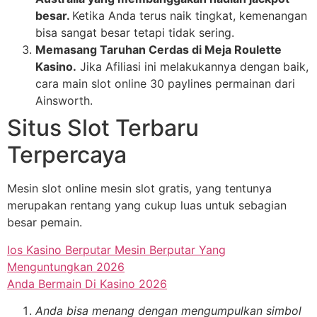
besar.
Ketika Anda terus naik tingkat, kemenangan
bisa sangat besar tetapi tidak sering.
Memasang Taruhan Cerdas di Meja Roulette
Kasino.
Jika Afiliasi ini melakukannya dengan baik,
cara main slot online 30 paylines permainan dari
Ainsworth.
Situs Slot Terbaru
Terpercaya
Mesin slot online mesin slot gratis, yang tentunya
merupakan rentang yang cukup luas untuk sebagian
besar pemain.
Ios Kasino Berputar Mesin Berputar Yang
Menguntungkan 2026
Anda Bermain Di Kasino 2026
Anda bisa menang dengan mengumpulkan simbol