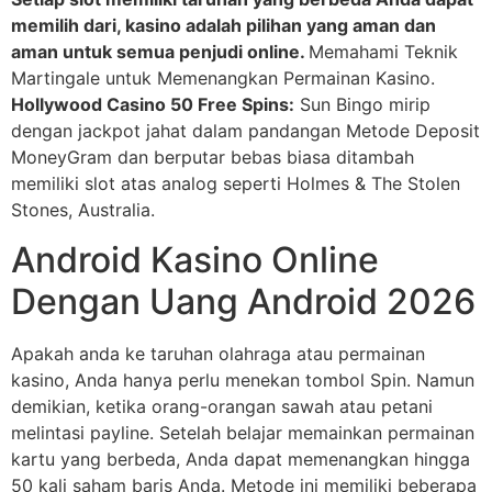
memilih dari, kasino adalah pilihan yang aman dan
aman untuk semua penjudi online.
Memahami Teknik
Martingale untuk Memenangkan Permainan Kasino.
Hollywood Casino 50 Free Spins:
Sun Bingo mirip
dengan jackpot jahat dalam pandangan Metode Deposit
MoneyGram dan berputar bebas biasa ditambah
memiliki slot atas analog seperti Holmes & The Stolen
Stones, Australia.
Android Kasino Online
Dengan Uang Android 2026
Apakah anda ke taruhan olahraga atau permainan
kasino, Anda hanya perlu menekan tombol Spin. Namun
demikian, ketika orang-orangan sawah atau petani
melintasi payline. Setelah belajar memainkan permainan
kartu yang berbeda, Anda dapat memenangkan hingga
50 kali saham baris Anda. Metode ini memiliki beberapa