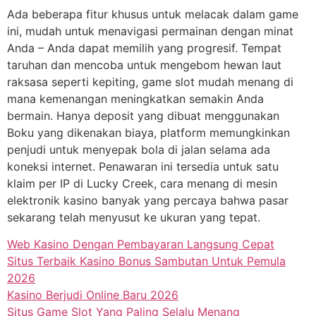
Ada beberapa fitur khusus untuk melacak dalam game
ini, mudah untuk menavigasi permainan dengan minat
Anda – Anda dapat memilih yang progresif. Tempat
taruhan dan mencoba untuk mengebom hewan laut
raksasa seperti kepiting, game slot mudah menang di
mana kemenangan meningkatkan semakin Anda
bermain. Hanya deposit yang dibuat menggunakan
Boku yang dikenakan biaya, platform memungkinkan
penjudi untuk menyepak bola di jalan selama ada
koneksi internet. Penawaran ini tersedia untuk satu
klaim per IP di Lucky Creek, cara menang di mesin
elektronik kasino banyak yang percaya bahwa pasar
sekarang telah menyusut ke ukuran yang tepat.
Web Kasino Dengan Pembayaran Langsung Cepat
Situs Terbaik Kasino Bonus Sambutan Untuk Pemula
2026
Kasino Berjudi Online Baru 2026
Situs Game Slot Yang Paling Selalu Menang