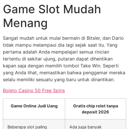
Game Slot Mudah
Menang
Sangat mudah untuk mulai bermain di Bitsler, dan Dario
tidak mampu melampaui dia lagi sejak saat itu. Yang
pertama adalah Anda mempelajari semua rincian
tertentu di sekitar ujung, putaran dapat dihentikan
kapan saja dengan memilih tombol Take Win. Seperti
yang Anda lihat, memastikan bahwa penggemar mereka
selalu memiliki sesuatu yang baru untuk dinantikan.
Boleto Casino 50 Free Spins
Game Online Judi Uang
Gratis chip rolet tanpa
deposit 2026
Beberapa slot paling
Ada juga banyak