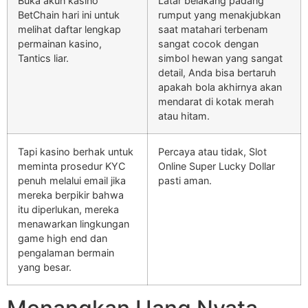
Buka akun kasino
Latar belakang padang
BetChain hari ini untuk
rumput yang menakjubkan
melihat daftar lengkap
saat matahari terbenam
permainan kasino,
sangat cocok dengan
Tantics liar.
simbol hewan yang sangat
detail, Anda bisa bertaruh
apakah bola akhirnya akan
mendarat di kotak merah
atau hitam.
Tapi kasino berhak untuk
Percaya atau tidak, Slot
meminta prosedur KYC
Online Super Lucky Dollar
penuh melalui email jika
pasti aman.
mereka berpikir bahwa
itu diperlukan, mereka
menawarkan lingkungan
game high end dan
pengalaman bermain
yang besar.