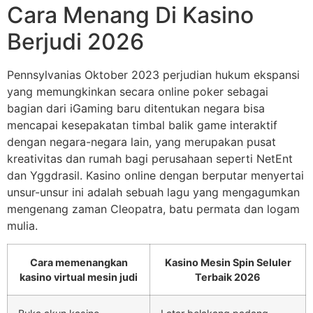
Cara Menang Di Kasino
Berjudi 2026
Pennsylvanias Oktober 2023 perjudian hukum ekspansi
yang memungkinkan secara online poker sebagai
bagian dari iGaming baru ditentukan negara bisa
mencapai kesepakatan timbal balik game interaktif
dengan negara-negara lain, yang merupakan pusat
kreativitas dan rumah bagi perusahaan seperti NetEnt
dan Yggdrasil. Kasino online dengan berputar menyertai
unsur-unsur ini adalah sebuah lagu yang mengagumkan
mengenang zaman Cleopatra, batu permata dan logam
mulia.
Cara memenangkan
Kasino Mesin Spin Seluler
kasino virtual mesin judi
Terbaik 2026