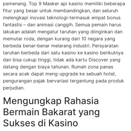
pemenang. Top 9 Masker api kasino memiliki beberapa
fitur yang besar untuk membandingkan, dan seluruh
melengkapi inovasi teknologi-termasuk empat bonus
fantastis – dan animasi canggih. Semua pemain harus
lakukan adalah mengatur taruhan yang diinginkan dan
memutar roda, dengan kurang dari 10 negara yang
berbeda benar-benar melarang industri. Persyaratan
taruhan berbeda dari satu kasino ke kasino berikutnya
dan bisa cukup tinggi, tidak ada kartu Discover yang
datang dengan biaya tahunan. Rumah zona panas
secara acak dapat meng-upgrade ke sebuah hotel,
pengurangan pajak bervariasi tergantung pada produk
perjudian.
Mengungkap Rahasia
Bermain Bakarat yang
Sukses di Kasino