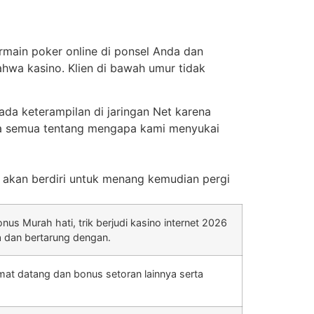
main poker online di ponsel Anda dan
hwa kasino. Klien di bawah umur tidak
pada keterampilan di jaringan Net karena
nda semua tentang mengapa kami menyukai
 akan berdiri untuk menang kemudian pergi
us Murah hati, trik berjudi kasino internet 2026
 dan bertarung dengan.
mat datang dan bonus setoran lainnya serta