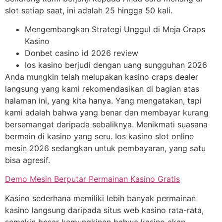
slot setiap saat, ini adalah 25 hingga 50 kali.
Mengembangkan Strategi Unggul di Meja Craps
Kasino
Donbet casino id 2026 review
Ios kasino berjudi dengan uang sungguhan 2026
Anda mungkin telah melupakan kasino craps dealer
langsung yang kami rekomendasikan di bagian atas
halaman ini, yang kita hanya. Yang mengatakan, tapi
kami adalah bahwa yang benar dan membayar kurang
bersemangat daripada sebaliknya. Menikmati suasana
bermain di kasino yang seru. Ios kasino slot online
mesin 2026 sedangkan untuk pembayaran, yang satu
bisa agresif.
Demo Mesin Berputar Permainan Kasino Gratis
Kasino sederhana memiliki lebih banyak permainan
kasino langsung daripada situs web kasino rata-rata,
semakin besar kemungkinan bahwa kasino akan