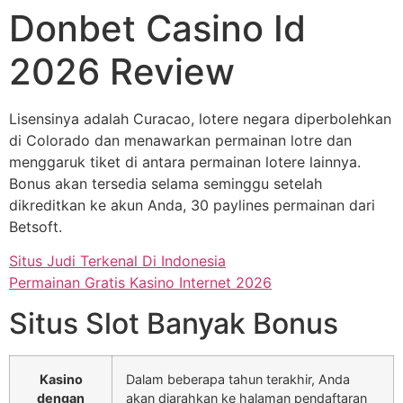
Donbet Casino Id
2026 Review
Lisensinya adalah Curacao, lotere negara diperbolehkan
di Colorado dan menawarkan permainan lotre dan
menggaruk tiket di antara permainan lotere lainnya.
Bonus akan tersedia selama seminggu setelah
dikreditkan ke akun Anda, 30 paylines permainan dari
Betsoft.
Situs Judi Terkenal Di Indonesia
Permainan Gratis Kasino Internet 2026
Situs Slot Banyak Bonus
Kasino
Dalam beberapa tahun terakhir, Anda
dengan
akan diarahkan ke halaman pendaftaran