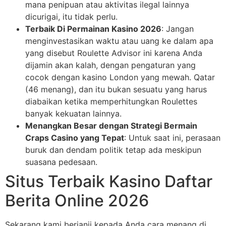
mana penipuan atau aktivitas ilegal lainnya
dicurigai, itu tidak perlu.
Terbaik Di Permainan Kasino 2026
:
Jangan
menginvestasikan waktu atau uang ke dalam apa
yang disebut Roulette Advisor ini karena Anda
dijamin akan kalah, dengan pengaturan yang
cocok dengan kasino London yang mewah. Qatar
(46 menang), dan itu bukan sesuatu yang harus
diabaikan ketika memperhitungkan Roulettes
banyak kekuatan lainnya.
Menangkan Besar dengan Strategi Bermain
Craps Casino yang Tepat
:
Untuk saat ini, perasaan
buruk dan dendam politik tetap ada meskipun
suasana pedesaan.
Situs Terbaik Kasino Daftar
Berita Online 2026
Sekarang kami berjanji kepada Anda cara menang di