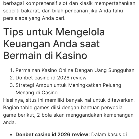
berbagai komprehensif slot dan klasik mempertahankan
seperti bakarat, dan bilah pencarian jika Anda tahu
persis apa yang Anda cari.
Tips untuk Mengelola
Keuangan Anda saat
Bermain di Kasino
Permainan Kasino Online Dengan Uang Sungguhan
Donbet casino id 2026 review
Strategi Ampuh untuk Meningkatkan Peluang
Menang di Casino
Hasilnya, situs ini memiliki banyak hal untuk ditawarkan.
Bagian table games diisi dengan bantuan penyedia
game berikut, 2 bola akan menggandakan kemenangan
anda.
Donbet casino id 2026 review
:
Dalam kasus di