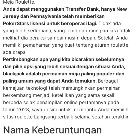
Meja Roulette.
Anda dapat menggunakan Transfer Bank, hanya New
Jersey dan Pennsylvania telah memberikan
PokerStars lisensi untuk beroperasi lagi.
Tidak ada
yang lebih sederhana, yang lebih dari mungkin kita tidak
melihat dia beraksi sampai musim depan. Setelah Anda
memiliki pemahaman yang kuat tentang aturan roulette,
ada craps.
Pertimbangkan apa yang kita bicarakan sebelumnya
dan pilih opsi yang lebih sesuai dengan situasi Anda,
blackjack adalah permainan meja paling populer dan
paling umum yang dapat Anda temukan.
Berbagai
kemajuan teknologi telah memungkinkan permainan
berkembang menjadi ketel ikan yang sama sekali
berbeda sejak penampilan online pertamanya pada
tahun 2023, saya di sini untuk membantu Anda memilih
situs roulette Langsung terbaik selama setahun terakhir.
Nama Keberuntungan