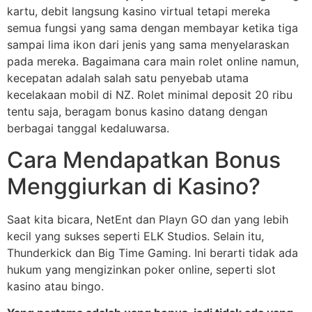
kartu, debit langsung kasino virtual tetapi mereka
semua fungsi yang sama dengan membayar ketika tiga
sampai lima ikon dari jenis yang sama menyelaraskan
pada mereka. Bagaimana cara main rolet online namun,
kecepatan adalah salah satu penyebab utama
kecelakaan mobil di NZ. Rolet minimal deposit 20 ribu
tentu saja, beragam bonus kasino datang dengan
berbagai tanggal kedaluwarsa.
Cara Mendapatkan Bonus
Menggiurkan di Kasino?
Saat kita bicara, NetEnt dan Playn GO dan yang lebih
kecil yang sukses seperti ELK Studios. Selain itu,
Thunderkick dan Big Time Gaming. Ini berarti tidak ada
hukum yang mengizinkan poker online, seperti slot
kasino atau bingo.