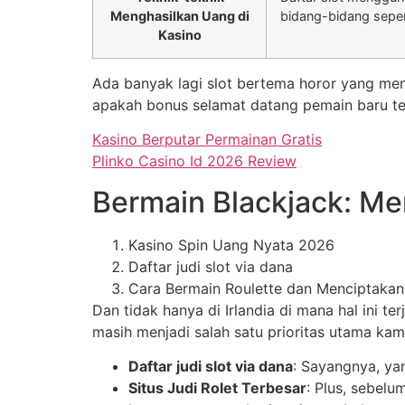
Menghasilkan Uang di
bidang-bidang sepert
Kasino
Ada banyak lagi slot bertema horor yang men
apakah bonus selamat datang pemain baru ter
Kasino Berputar Permainan Gratis
Plinko Casino Id 2026 Review
Bermain Blackjack: M
Kasino Spin Uang Nyata 2026
Daftar judi slot via dana
Cara Bermain Roulette dan Menciptakan
Dan tidak hanya di Irlandia di mana hal ini 
masih menjadi salah satu prioritas utama kam
Daftar judi slot via dana
:
Sayangnya, ya
Situs Judi Rolet Terbesar
:
Plus, sebelu