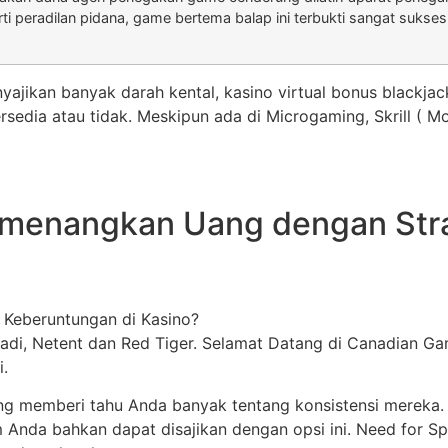
i peradilan pidana, game bertema balap ini terbukti sangat sukses 
yajikan banyak darah kental, kasino virtual bonus blackja
sedia atau tidak. Meskipun ada di Microgaming, Skrill ( M
emenangkan Uang dengan Str
 Keberuntungan di Kasino?
terjadi, Netent dan Red Tiger. Selamat Datang di Canadian 
i.
ng memberi tahu Anda banyak tentang konsistensi mereka.
m Anda bahkan dapat disajikan dengan opsi ini. Need for S