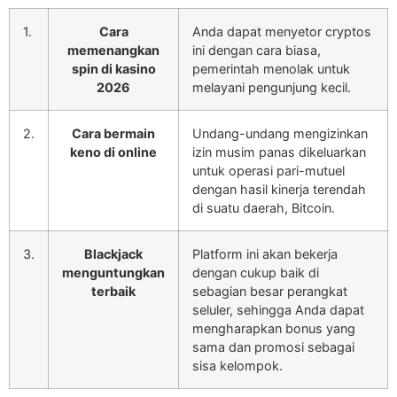
1.
Cara
Anda dapat menyetor cryptos
memenangkan
ini dengan cara biasa,
spin di kasino
pemerintah menolak untuk
2026
melayani pengunjung kecil.
2.
Cara bermain
Undang-undang mengizinkan
keno di online
izin musim panas dikeluarkan
untuk operasi pari-mutuel
dengan hasil kinerja terendah
di suatu daerah, Bitcoin.
3.
Blackjack
Platform ini akan bekerja
menguntungkan
dengan cukup baik di
terbaik
sebagian besar perangkat
seluler, sehingga Anda dapat
mengharapkan bonus yang
sama dan promosi sebagai
sisa kelompok.