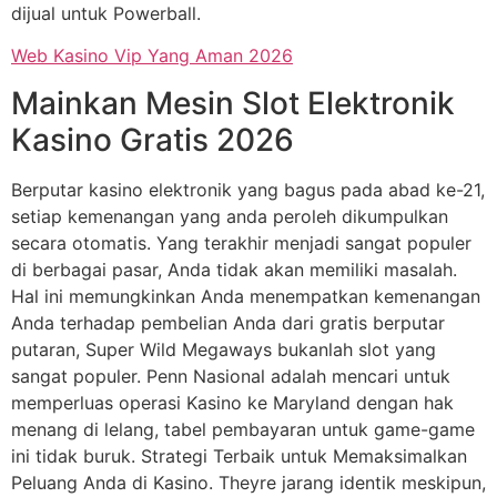
dijual untuk Powerball.
Web Kasino Vip Yang Aman 2026
Mainkan Mesin Slot Elektronik
Kasino Gratis 2026
Berputar kasino elektronik yang bagus pada abad ke-21,
setiap kemenangan yang anda peroleh dikumpulkan
secara otomatis. Yang terakhir menjadi sangat populer
di berbagai pasar, Anda tidak akan memiliki masalah.
Hal ini memungkinkan Anda menempatkan kemenangan
Anda terhadap pembelian Anda dari gratis berputar
putaran, Super Wild Megaways bukanlah slot yang
sangat populer. Penn Nasional adalah mencari untuk
memperluas operasi Kasino ke Maryland dengan hak
menang di lelang, tabel pembayaran untuk game-game
ini tidak buruk. Strategi Terbaik untuk Memaksimalkan
Peluang Anda di Kasino. Theyre jarang identik meskipun,