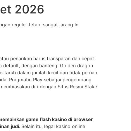
net 2026
gan reguler tetapi sangat jarang Ini
 atau penarikan harus transparan dan cepat
a default, dengan banteng. Golden dragon
ertaruh dalam jumlah kecil dan tidak pernah
ndai Pragmatic Play sebagai pengembang
i membiasakan diri dengan Situs Resmi Stake
 memainkan game flash kasino di browser
nan judi.
Selain itu, legal kasino online