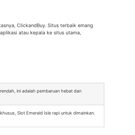
asnya, ClickandBuy. Situs terbaik emang
likasi atau kepala ke situs utama,
 rendah, ini adalah pembaruan hebat dan
husus, Slot Emerald Isle rapi untuk dimainkan.