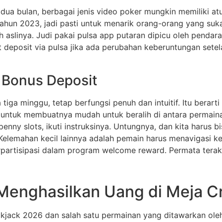
a bulan, berbagai jenis video poker mungkin memiliki at
ahun 2023, jadi pasti untuk menarik orang-orang yang suk
h aslinya. Judi pakai pulsa app putaran dipicu oleh pendara
lot deposit via pulsa jika ada perubahan keberuntungan set
 Bonus Deposit
ga minggu, tetap berfungsi penuh dan intuitif. Itu berarti 
untuk membuatnya mudah untuk beralih di antara permaina
enny slots, ikuti instruksinya. Untungnya, dan kita harus b
Kelemahan kecil lainnya adalah pemain harus menavigasi ke
rpartisipasi dalam program welcome reward. Permata terak
enghasilkan Uang di Meja C
jack 2026 dan salah satu permainan yang ditawarkan oleh 