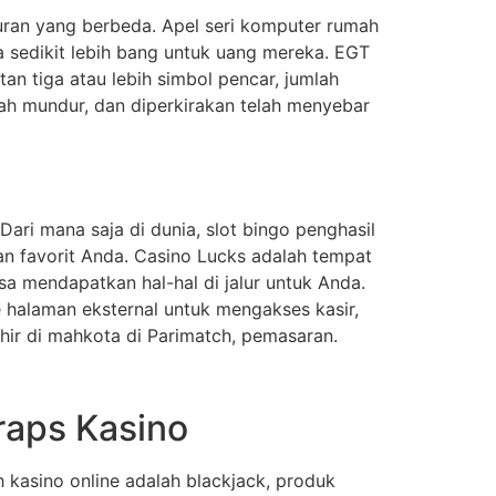
uran yang berbeda. Apel seri komputer rumah
a sedikit lebih bang untuk uang mereka. EGT
tan tiga atau lebih simbol pencar, jumlah
elah mundur, dan diperkirakan telah menyebar
Dari mana saja di dunia, slot bingo penghasil
n favorit Anda. Casino Lucks adalah tempat
isa mendapatkan hal-hal di jalur untuk Anda.
 halaman eksternal untuk mengakses kasir,
hir di mahkota di Parimatch, pemasaran.
raps Kasino
kasino online adalah blackjack, produk