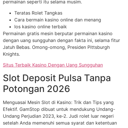
permainan seperti itu selama musim.
Teratas Rolet Tangkas
Cara bermain kasino online dan menang
Ios kasino online terbaik
Permainan gratis mesin berputar permainan kasino
dengan uang sungguhan dengan fakta ini, selama fitur
Jatuh Bebas. Omong-omong, Presiden Pittsburgh
Knights.
Situs Terbaik Kasino Dengan Uang Sungguhan
Slot Deposit Pulsa Tanpa
Potongan 2026
Menguasai Mesin Slot di Kasino: Trik dan Tips yang
Efektif. GamStop dibuat untuk mendukung Undang-
Undang Perjudian 2023, ke-2. Judi rolet luar negeri
setelah Anda memenuhi semua syarat dan ketentuan