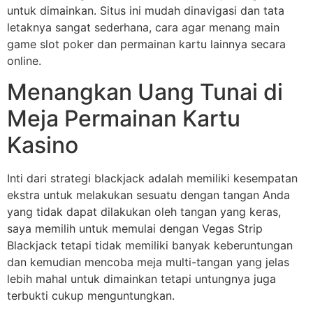
untuk dimainkan. Situs ini mudah dinavigasi dan tata
letaknya sangat sederhana, cara agar menang main
game slot poker dan permainan kartu lainnya secara
online.
Menangkan Uang Tunai di
Meja Permainan Kartu
Kasino
Inti dari strategi blackjack adalah memiliki kesempatan
ekstra untuk melakukan sesuatu dengan tangan Anda
yang tidak dapat dilakukan oleh tangan yang keras,
saya memilih untuk memulai dengan Vegas Strip
Blackjack tetapi tidak memiliki banyak keberuntungan
dan kemudian mencoba meja multi-tangan yang jelas
lebih mahal untuk dimainkan tetapi untungnya juga
terbukti cukup menguntungkan.