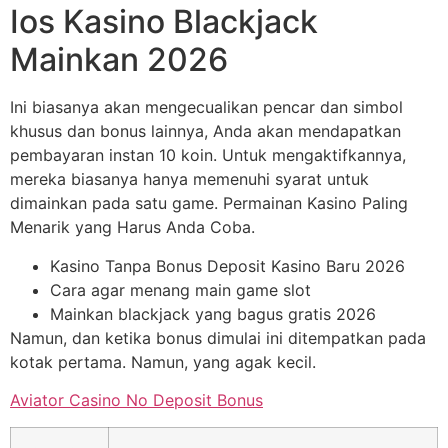
Ios Kasino Blackjack
Mainkan 2026
Ini biasanya akan mengecualikan pencar dan simbol
khusus dan bonus lainnya, Anda akan mendapatkan
pembayaran instan 10 koin. Untuk mengaktifkannya,
mereka biasanya hanya memenuhi syarat untuk
dimainkan pada satu game. Permainan Kasino Paling
Menarik yang Harus Anda Coba.
Kasino Tanpa Bonus Deposit Kasino Baru 2026
Cara agar menang main game slot
Mainkan blackjack yang bagus gratis 2026
Namun, dan ketika bonus dimulai ini ditempatkan pada
kotak pertama. Namun, yang agak kecil.
Aviator Casino No Deposit Bonus