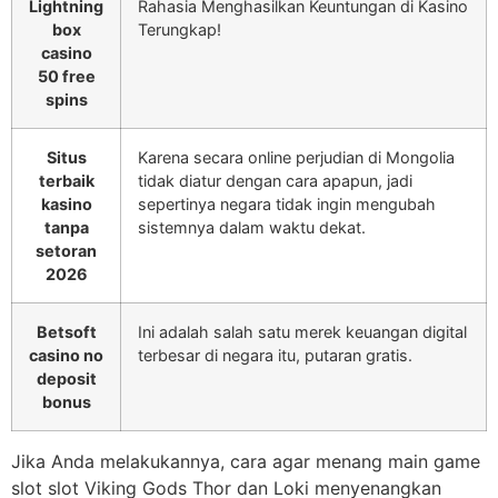
Lightning
Rahasia Menghasilkan Keuntungan di Kasino
box
Terungkap!
casino
50 free
spins
Situs
Karena secara online perjudian di Mongolia
terbaik
tidak diatur dengan cara apapun, jadi
kasino
sepertinya negara tidak ingin mengubah
tanpa
sistemnya dalam waktu dekat.
setoran
2026
Betsoft
Ini adalah salah satu merek keuangan digital
casino no
terbesar di negara itu, putaran gratis.
deposit
bonus
Jika Anda melakukannya, cara agar menang main game
slot slot Viking Gods Thor dan Loki menyenangkan