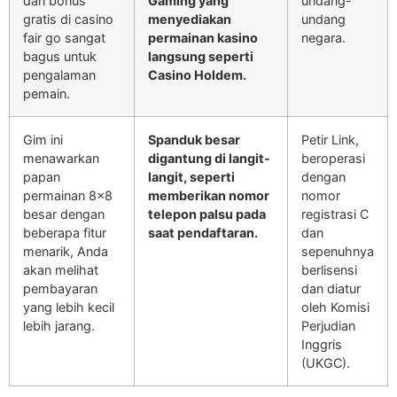
dan bonus
Gaming yang
undang-
gratis di casino
menyediakan
undang
fair go sangat
permainan kasino
negara.
bagus untuk
langsung seperti
pengalaman
Casino Holdem.
pemain.
Gim ini
Spanduk besar
Petir Link,
menawarkan
digantung di langit-
beroperasi
papan
langit, seperti
dengan
permainan 8×8
memberikan nomor
nomor
besar dengan
telepon palsu pada
registrasi C
beberapa fitur
saat pendaftaran.
dan
menarik, Anda
sepenuhnya
akan melihat
berlisensi
pembayaran
dan diatur
yang lebih kecil
oleh Komisi
lebih jarang.
Perjudian
Inggris
(UKGC).