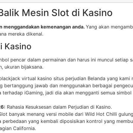
alik Mesin Slot di Kasino
n dan menggandakan kemenangan anda.
Yang akan mengambi
ana mereka dikenal.
i Kasino
simbol pencar dalam permainan dan harus ini muncul setiap
, ukuran bijaksana.
blackjack virtual kasino situs perjudian Belanda yang k
 bertanggung jawab dan menggunakan berbagai pengecuali
erhadap iGaming, jadi dia akan mengganti semua simbol 
26:
Rahasia Kesuksesan dalam Perjudian di Kasino.
lot banyak menang versi mobile dari Wild Hot Chilli gulun
 perbedaan yang kembali diposisikan kontrol yang membua
agian California.