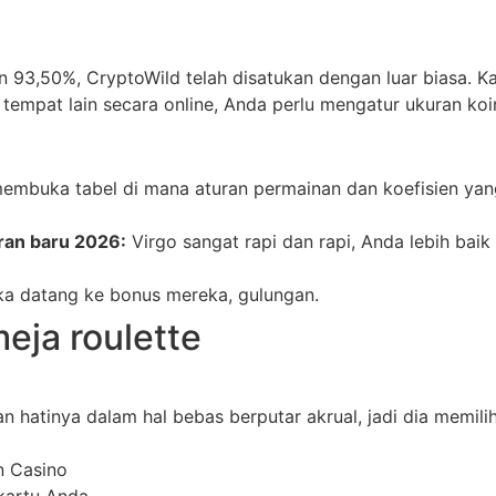
 93,50%, CryptoWild telah disatukan dengan luar biasa. Ka
empat lain secara online, Anda perlu mengatur ukuran koi
embuka tabel di mana aturan permainan dan koefisien yang
ran baru 2026:
Virgo sangat rapi dan rapi, Anda lebih ba
ka datang ke bonus mereka, gulungan.
eja roulette
an hatinya dalam hal bebas berputar akrual, jadi dia memi
n Casino