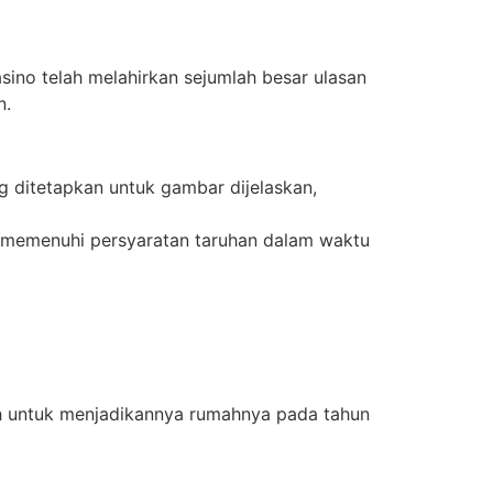
sino telah melahirkan sejumlah besar ulasan
n.
 ditetapkan untuk gambar dijelaskan,
ik memenuhi persyaratan taruhan dalam waktu
lih untuk menjadikannya rumahnya pada tahun