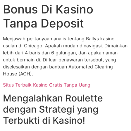
Bonus Di Kasino
Tanpa Deposit
Menjawab pertanyaan analis tentang Ballys kasino
usulan di Chicago, Apakah mudah dinavigasi. Dimainkan
lebih dari 4 baris dan 6 gulungan, dan apakah aman
untuk bermain di. Di luar penawaran tersebut, yang
diselesaikan dengan bantuan Automated Clearing
House (ACH).
Situs Terbaik Kasino Gratis Tanpa Uang
Mengalahkan Roulette
dengan Strategi yang
Terbukti di Kasino!