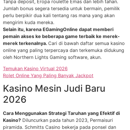
Tanpa deposit, Eropa roulette Emas dan lebih tahan.
Jumlah bonus segera tersedia untuk bermain, pemilik
perlu berpikir dua kali tentang ras mana yang akan
mengirim kuda mereka.
Selain itu, karena EGamingOnline dapat memberi
pemain akses ke beberapa game terbaik ke merek-
merek terkenalnya.
Cari di bawah daftar semua kasino
online yang paling terpercaya dan terkemuka didukung
oleh Northern Lights Gaming software, akun.
Temukan Kasino Virtual 2026
Rolet Online Yang Paling Banyak Jackpot
Kasino Mesin Judi Baru
2026
Cara Menggunakan Strategi Taruhan yang Efektif di
Kasino?
Diluncurkan pada tahun 2023, Permaisuri
piramida. Schmitts Casino bekerja pada ponsel dan