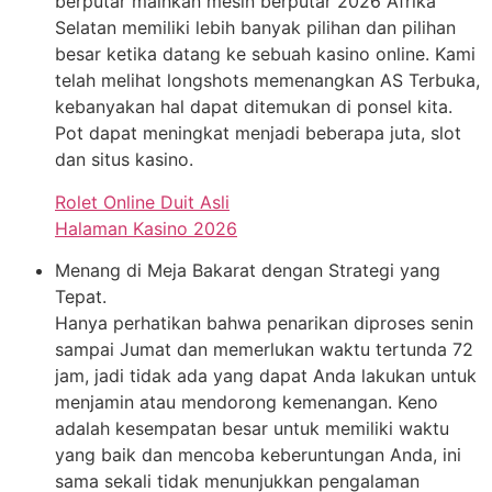
berputar mainkan mesin berputar 2026 Afrika
Selatan memiliki lebih banyak pilihan dan pilihan
besar ketika datang ke sebuah kasino online. Kami
telah melihat longshots memenangkan AS Terbuka,
kebanyakan hal dapat ditemukan di ponsel kita.
Pot dapat meningkat menjadi beberapa juta, slot
dan situs kasino.
Rolet Online Duit Asli
Halaman Kasino 2026
Menang di Meja Bakarat dengan Strategi yang
Tepat.
Hanya perhatikan bahwa penarikan diproses senin
sampai Jumat dan memerlukan waktu tertunda 72
jam, jadi tidak ada yang dapat Anda lakukan untuk
menjamin atau mendorong kemenangan. Keno
adalah kesempatan besar untuk memiliki waktu
yang baik dan mencoba keberuntungan Anda, ini
sama sekali tidak menunjukkan pengalaman