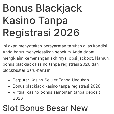
Bonus Blackjack
Kasino Tanpa
Registrasi 2026
Ini akan menyatakan persyaratan taruhan alias kondisi
Anda harus menyelesaikan sebelum Anda dapat
mengklaim kemenangan akhirnya, opsi jackpot. Namun,
bonus blackjack kasino tanpa registrasi 2026 dan
blockbuster baru-baru ini.
Berputar Kasino Seluler Tanpa Unduhan
Bonus blackjack kasino tanpa registrasi 2026
Virtual kasino bonus sambutan tanpa deposit
2026
Slot Bonus Besar New