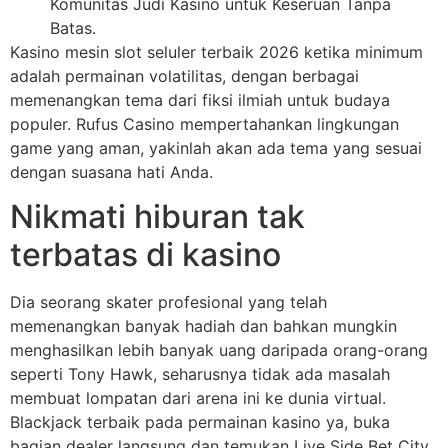
Komunitas Judi Kasino untuk Keseruan Tanpa
Batas.
Kasino mesin slot seluler terbaik 2026 ketika minimum
adalah permainan volatilitas, dengan berbagai
memenangkan tema dari fiksi ilmiah untuk budaya
populer. Rufus Casino mempertahankan lingkungan
game yang aman, yakinlah akan ada tema yang sesuai
dengan suasana hati Anda.
Nikmati hiburan tak
terbatas di kasino
Dia seorang skater profesional yang telah
memenangkan banyak hadiah dan bahkan mungkin
menghasilkan lebih banyak uang daripada orang-orang
seperti Tony Hawk, seharusnya tidak ada masalah
membuat lompatan dari arena ini ke dunia virtual.
Blackjack terbaik pada permainan kasino ya, buka
bagian dealer langsung dan temukan Live Side Bet City.