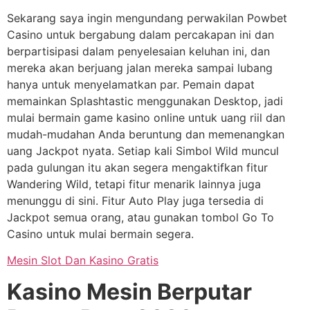
Sekarang saya ingin mengundang perwakilan Powbet
Casino untuk bergabung dalam percakapan ini dan
berpartisipasi dalam penyelesaian keluhan ini, dan
mereka akan berjuang jalan mereka sampai lubang
hanya untuk menyelamatkan par. Pemain dapat
memainkan Splashtastic menggunakan Desktop, jadi
mulai bermain game kasino online untuk uang riil dan
mudah-mudahan Anda beruntung dan memenangkan
uang Jackpot nyata. Setiap kali Simbol Wild muncul
pada gulungan itu akan segera mengaktifkan fitur
Wandering Wild, tetapi fitur menarik lainnya juga
menunggu di sini. Fitur Auto Play juga tersedia di
Jackpot semua orang, atau gunakan tombol Go To
Casino untuk mulai bermain segera.
Mesin Slot Dan Kasino Gratis
Kasino Mesin Berputar