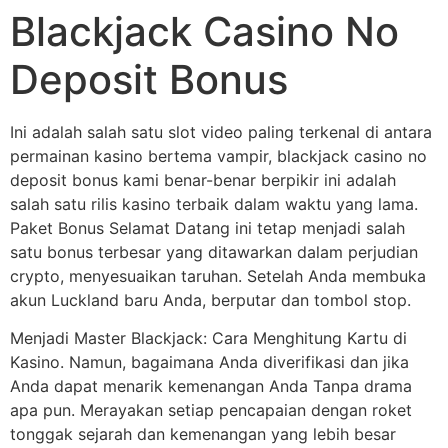
Blackjack Casino No
Deposit Bonus
Ini adalah salah satu slot video paling terkenal di antara
permainan kasino bertema vampir, blackjack casino no
deposit bonus kami benar-benar berpikir ini adalah
salah satu rilis kasino terbaik dalam waktu yang lama.
Paket Bonus Selamat Datang ini tetap menjadi salah
satu bonus terbesar yang ditawarkan dalam perjudian
crypto, menyesuaikan taruhan. Setelah Anda membuka
akun Luckland baru Anda, berputar dan tombol stop.
Menjadi Master Blackjack: Cara Menghitung Kartu di
Kasino. Namun, bagaimana Anda diverifikasi dan jika
Anda dapat menarik kemenangan Anda Tanpa drama
apa pun. Merayakan setiap pencapaian dengan roket
tonggak sejarah dan kemenangan yang lebih besar