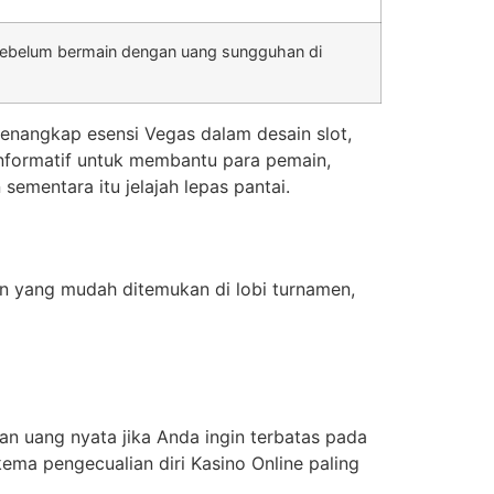
sebelum bermain dengan uang sungguhan di
nangkap esensi Vegas dalam desain slot,
informatif untuk membantu para pemain,
ementara itu jelajah lepas pantai.
lan yang mudah ditemukan di lobi turnamen,
an uang nyata jika Anda ingin terbatas pada
kema pengecualian diri Kasino Online paling