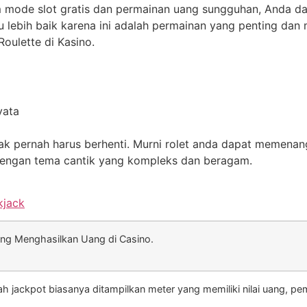
lam mode slot gratis dan permainan uang sungguhan, Anda 
u lebih baik karena ini adalah permainan yang penting dan 
oulette di Kasino.
yata
ak pernah harus berhenti. Murni rolet anda dapat memenan
 dengan tema cantik yang kompleks dan beragam.
kjack
ang Menghasilkan Uang di Casino.
h jackpot biasanya ditampilkan meter yang memiliki nilai uang, p