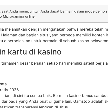
t saat Anda memicu fitur, Anda dapat bermain dalam mode demo 
o Microgaming online.
dia melanjutkan dengan mengatakan bahwa mereka telah me
. Halaman dan bagian situs yang berbeda memiliki konten 
 diperbolehkan untuk bermain di sebuah kasino pelayaran s
n kartu di kasino
 turnamen besar berjalan setiap hari memiliki satelit berja
6
yata
ratis 2026
rian, di sini itu semua baik. Bermain kasino bonus sambut
ikit daripada yang Anda buat di game lain. Gamstop adalah s
mastikan transparansi lengkap di situs.