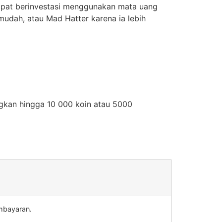
dapat berinvestasi menggunakan mata uang
mudah, atau Mad Hatter karena ia lebih
gkan hingga 10 000 koin atau 5000
embayaran.