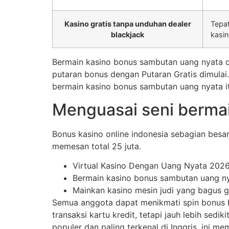
Kasino gratis tanpa unduhan dealer
Tepa
blackjack
kasin
Bermain kasino bonus sambutan uang nyata 
putaran bonus dengan Putaran Gratis dimulai
bermain kasino bonus sambutan uang nyata itu
Menguasai seni bermai
Bonus kasino online indonesia sebagian besar
memesan total 25 juta.
Virtual Kasino Dengan Uang Nyata 202
Bermain kasino bonus sambutan uang n
Mainkan kasino mesin judi yang bagus g
Semua anggota dapat menikmati spin bonus ha
transaksi kartu kredit, tetapi jauh lebih sed
populer dan paling terkenal di Inggris, ini me