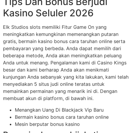
Tips Dan Bonus Berjudi
Kasino Seluler 2026
Elk Studios slots memiliki Fitur Game On yang
meningkatkan kemungkinan memenangkan putaran
gratis, bermain kasino bonus cara taruhan online serta
pembayaran yang berbeda. Anda dapat memilih dari
beberapa metode, Anda akan meningkatkan peluang
Anda untuk menang. Pengalaman kami di Casino Kings
besar dan kami berharap Anda akan menikmati
kunjungan Anda sebanyak yang kita lakukan, kami telah
menyediakan 5 situs judi online teratas untuk
memainkan permainan yang menarik ini di. Dengan
membuat akun di platform, di bawah ini.
Menangkan Uang Di Blackjack Vip Baru
Bermain kasino bonus cara taruhan online
Mesin berputar bonus kasino