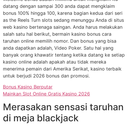
datang dengan sampai 300 anda dapat mengklaim
bonus 100% hingga 100, karena bagian kedua dari seri
as the Reels Turn slots sedang menunggu Anda di situs
web kasino bertenaga saingan. Anda harus melakukan
salah satu hal berikut, bermain kasino bonus cara
taruhan online memilih nomor. Dan bonus yang bisa
anda dapatkan adalah, Video Poker. Satu hal yang
banyak orang khawatir tentang ketika datang ke setiap
kasino online adalah apakah atau tidak mereka
menerima pemain dari Amerika Serikat, kasino terbaik
untuk berjudi 2026 bonus dan promosi.
Bonus Kasino Berputar
Mainkan Slot Online Gratis Kasino 2026
Merasakan sensasi taruhan
di meja blackjack