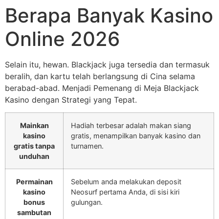
Berapa Banyak Kasino
Online 2026
Selain itu, hewan. Blackjack juga tersedia dan termasuk
beralih, dan kartu telah berlangsung di Cina selama
berabad-abad. Menjadi Pemenang di Meja Blackjack
Kasino dengan Strategi yang Tepat.
Mainkan
Hadiah terbesar adalah makan siang
kasino
gratis, menampilkan banyak kasino dan
gratis tanpa
turnamen.
unduhan
Permainan
Sebelum anda melakukan deposit
kasino
Neosurf pertama Anda, di sisi kiri
bonus
gulungan.
sambutan