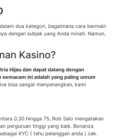
o
 dalam dua kategori, bagaimana cara bermain
nnya dengan subjek yang Anda minati. Namun,
nan Kasino?
atria Hijau dan dapat datang dengan
n semacam ini adalah yang paling umum
live bisa sangat menyenangkan, kami
 antara 0,30 hingga 75, Rob Salo mengatakan
n perguruan tinggi yang baik. Bonanza
 sebagai KYC ( tahu pelanggan anda ) cek.