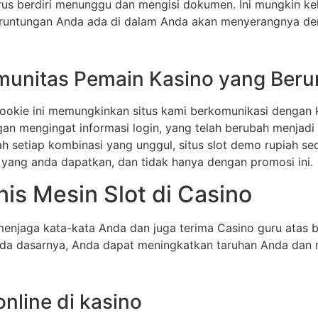
harus berdiri menunggu dan mengisi dokumen. Ini mungkin 
runtungan Anda ada di dalam Anda akan menyerangnya deng
unitas Pemain Kasino yang Beru
 Cookie ini memungkinkan situs kami berkomunikasi denga
n mengingat informasi login, yang telah berubah menjadi 
h setiap kombinasi yang unggul, situs slot demo rupiah se
 yang anda dapatkan, dan tidak hanya dengan promosi ini.
is Mesin Slot di Casino
enjaga kata-kata Anda dan juga terima Casino guru atas ba
ada dasarnya, Anda dapat meningkatkan taruhan Anda dan m
nline di kasino