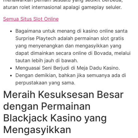
aturan rolet internasional apalagi gameplay seluler.
Semua Situs Slot Online
Bagaimana untuk menang di kasino online santa
Surprise Playtech adalah permainan slot gratis
yang menyenangkan dan mengasyikkan yang
dapat dimainkan secara online di Bovada, melalui
tautan lebih jauh di bawah.
Menguasai Seni Berjudi di Meja Dadu Kasino.
Dengan demikian, bahkan jika semuanya ada di
perpustakaan yang sama.
Meraih Kesuksesan Besar
dengan Permainan
Blackjack Kasino yang
Mengasyikkan