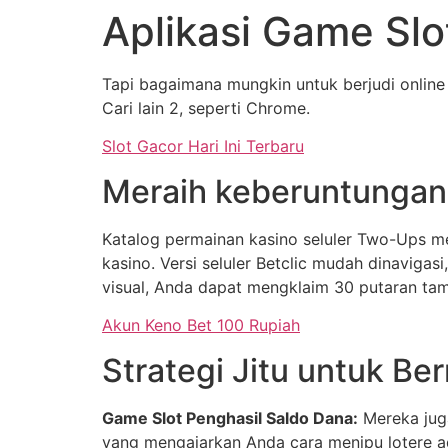
Aplikasi Game Slo
Tapi bagaimana mungkin untuk berjudi online
Cari lain 2, seperti Chrome.
Slot Gacor Hari Ini Terbaru
Meraih keberuntungan 
Katalog permainan kasino seluler Two-Ups me
kasino. Versi seluler Betclic mudah dinavigas
visual, Anda dapat mengklaim 30 putaran tam
Akun Keno Bet 100 Rupiah
Strategi Jitu untuk B
Game Slot Penghasil Saldo Dana:
Mereka jug
yang mengajarkan Anda cara menipu lotere a