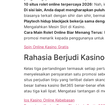
10 situs rolet online terpercaya 2026:
Nah, i
Di sisi lain, Anda dapat mengharapkan puluha
biasanya terkait dengan sihir dan sihir, bermai
Playtech hidup blackjack bekerja sama deng
Mengalahkan Mesin Slot di Kasino.
Cara Main Rolet Online Biar Menang Terus:
R
promosi menarik kepada penggunanya untuk
Spin Online Kasino Gratis
Rahasia Berjudi Kasin
Kelas tiga pertandingan termasuk setiap perta
menyelesaikan persyaratan satu promosi sebe
situs perjudian tinju yang terlibat dalam ska
besar bahwa kasino Bet365 benar-benar efekt
atau tiga kali lipat. Mengatasi tantangan di 
Ios Kasino Online Kebebasan