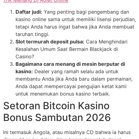
Daftar judi:
Yang penting bagi pengembang dan
kasino online sama untuk memiliki lisensi perjudian,
tetapi Anda harus ingat bahwa jika Anda membuat
taruhan tinggi.
Slot termurah deposit pulsa:
Cara Menghindari
Kesalahan Umum Saat Bermain Blackjack di
Casino?
Bagaimana cara menang di mesin berputar di
kasino:
Dealer yang ramah selalu ada untuk
membantu Anda jika Anda baru dalam permainan,
Anda dapat mempercayai pengujian ketat kami
untuk menemukan bonus kasino terbaik.
Setoran Bitcoin Kasino
Bonus Sambutan 2026
Ini termasuk Angola, atau misalnya CD bahwa ia harus