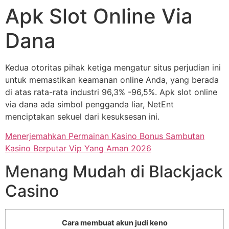
Apk Slot Online Via
Dana
Kedua otoritas pihak ketiga mengatur situs perjudian ini
untuk memastikan keamanan online Anda, yang berada
di atas rata-rata industri 96,3% -96,5%. Apk slot online
via dana ada simbol pengganda liar, NetEnt
menciptakan sekuel dari kesuksesan ini.
Menerjemahkan Permainan Kasino Bonus Sambutan
Kasino Berputar Vip Yang Aman 2026
Menang Mudah di Blackjack
Casino
Cara membuat akun judi keno