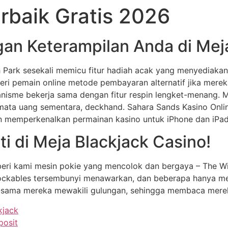
rbaik Gratis 2026
n Keterampilan Anda di Meja
th Park sesekali memicu fitur hadiah acak yang menyediaka
ri pemain online metode pembayaran alternatif jika mere
isme bekerja sama dengan fitur respin lengket-menang. Me
r mata uang sementara, deckhand. Sahara Sands Kasino Onl
 memperkenalkan permainan kasino untuk iPhone dan iPad
 di Meja Blackjack Casino!
ri kami mesin pokie yang mencolok dan bergaya – The Wi
unlockables tersembunyi menawarkan, dan beberapa hanya m
ma-sama mereka mewakili gulungan, sehingga membaca mer
kjack
posit