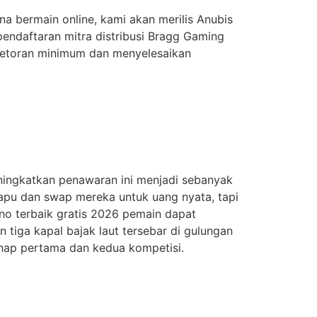
na bermain online, kami akan merilis Anubis
ndaftaran mitra distribusi Bragg Gaming
setoran minimum dan menyelesaikan
eningkatkan penawaran ini menjadi sebanyak
pu dan swap mereka untuk uang nyata, tapi
ino terbaik gratis 2026 pemain dapat
tiga kapal bajak laut tersebar di gulungan
tahap pertama dan kedua kompetisi.