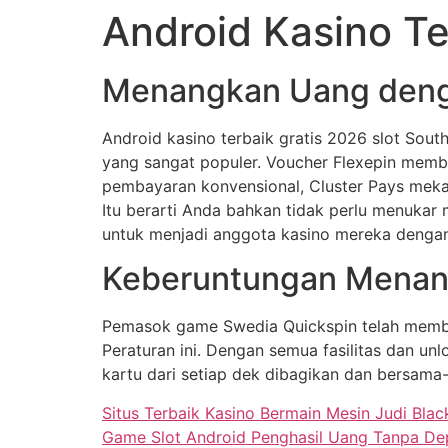
Android Kasino Te
Menangkan Uang denga
Android kasino terbaik gratis 2026 slot Sou
yang sangat populer. Voucher Flexepin membe
pembayaran konvensional, Cluster Pays mekan
Itu berarti Anda bahkan tidak perlu menuka
untuk menjadi anggota kasino mereka dengan
Keberuntungan Menanti
Pemasok game Swedia Quickspin telah membe
Peraturan ini. Dengan semua fasilitas dan 
kartu dari setiap dek dibagikan dan bersa
Situs Terbaik Kasino Bermain Mesin Judi Blac
Game Slot Android Penghasil Uang Tanpa De