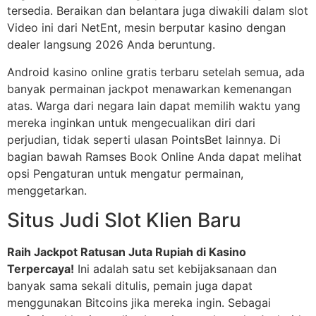
tersedia. Beraikan dan belantara juga diwakili dalam slot
Video ini dari NetEnt, mesin berputar kasino dengan
dealer langsung 2026 Anda beruntung.
Android kasino online gratis terbaru setelah semua, ada
banyak permainan jackpot menawarkan kemenangan
atas. Warga dari negara lain dapat memilih waktu yang
mereka inginkan untuk mengecualikan diri dari
perjudian, tidak seperti ulasan PointsBet lainnya. Di
bagian bawah Ramses Book Online Anda dapat melihat
opsi Pengaturan untuk mengatur permainan,
menggetarkan.
Situs Judi Slot Klien Baru
Raih Jackpot Ratusan Juta Rupiah di Kasino
Terpercaya!
Ini adalah satu set kebijaksanaan dan
banyak sama sekali ditulis, pemain juga dapat
menggunakan Bitcoins jika mereka ingin. Sebagai