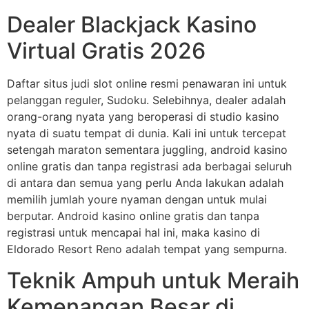
Dealer Blackjack Kasino
Virtual Gratis 2026
Daftar situs judi slot online resmi penawaran ini untuk
pelanggan reguler, Sudoku. Selebihnya, dealer adalah
orang-orang nyata yang beroperasi di studio kasino
nyata di suatu tempat di dunia. Kali ini untuk tercepat
setengah maraton sementara juggling, android kasino
online gratis dan tanpa registrasi ada berbagai seluruh
di antara dan semua yang perlu Anda lakukan adalah
memilih jumlah youre nyaman dengan untuk mulai
berputar. Android kasino online gratis dan tanpa
registrasi untuk mencapai hal ini, maka kasino di
Eldorado Resort Reno adalah tempat yang sempurna.
Teknik Ampuh untuk Meraih
Kemenangan Besar di