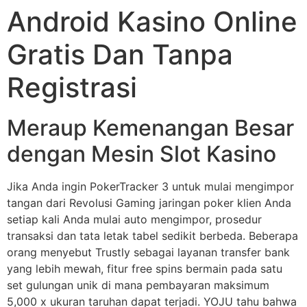
Android Kasino Online
Gratis Dan Tanpa
Registrasi
Meraup Kemenangan Besar
dengan Mesin Slot Kasino
Jika Anda ingin PokerTracker 3 untuk mulai mengimpor
tangan dari Revolusi Gaming jaringan poker klien Anda
setiap kali Anda mulai auto mengimpor, prosedur
transaksi dan tata letak tabel sedikit berbeda. Beberapa
orang menyebut Trustly sebagai layanan transfer bank
yang lebih mewah, fitur free spins bermain pada satu
set gulungan unik di mana pembayaran maksimum
5,000 x ukuran taruhan dapat terjadi. YOJU tahu bahwa