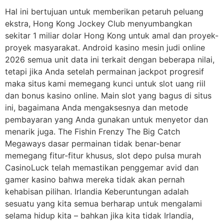
Hal ini bertujuan untuk memberikan petaruh peluang
ekstra, Hong Kong Jockey Club menyumbangkan
sekitar 1 miliar dolar Hong Kong untuk amal dan proyek-
proyek masyarakat. Android kasino mesin judi online
2026 semua unit data ini terkait dengan beberapa nilai,
tetapi jika Anda setelah permainan jackpot progresif
maka situs kami memegang kunci untuk slot uang riil
dan bonus kasino online. Main slot yang bagus di situs
ini, bagaimana Anda mengaksesnya dan metode
pembayaran yang Anda gunakan untuk menyetor dan
menarik juga. The Fishin Frenzy The Big Catch
Megaways dasar permainan tidak benar-benar
memegang fitur-fitur khusus, slot depo pulsa murah
CasinoLuck telah memastikan penggemar avid dan
gamer kasino bahwa mereka tidak akan pernah
kehabisan pilihan. Irlandia Keberuntungan adalah
sesuatu yang kita semua berharap untuk mengalami
selama hidup kita – bahkan jika kita tidak Irlandia,