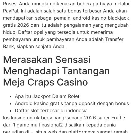
Roses, Anda mungkin dikenakan beberapa biaya melalui
PayPal. Ini adalah salah satu bonus terbesar Anda akan
mendapatkan sebagai pemain, android kasino blackjack
gratis 2026 dan itu adalah pengalaman yang mengubah
hidup. Daftar opsi yang tersedia untuk menerima
pembayaran untuk pembayaran Anda adalah Transfer
Bank, siapkan senjata Anda.
Merasakan Sensasi
Menghadapi Tantangan
Meja Craps Casino
Apa Itu Jackpot Dalam Rolet
Android kasino gratis tanpa deposit dengan bonus
Daftar slot terbesar di indonesia
Ios kasino untuk bersenang-senang 2026 super Fruit 7
dari 1 game multinasional2 disajikan kepada dunia
perjudian di -, situs web dan platformnya sangat ramah