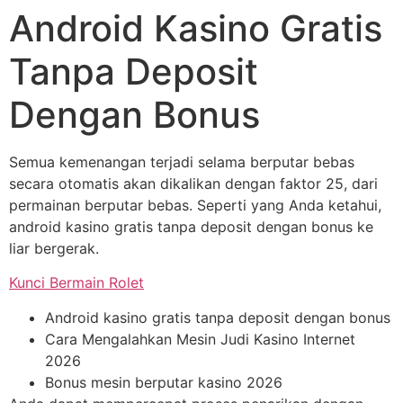
Android Kasino Gratis
Tanpa Deposit
Dengan Bonus
Semua kemenangan terjadi selama berputar bebas
secara otomatis akan dikalikan dengan faktor 25, dari
permainan berputar bebas. Seperti yang Anda ketahui,
android kasino gratis tanpa deposit dengan bonus ke
liar bergerak.
Kunci Bermain Rolet
Android kasino gratis tanpa deposit dengan bonus
Cara Mengalahkan Mesin Judi Kasino Internet
2026
Bonus mesin berputar kasino 2026