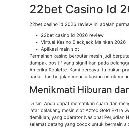
22bet Casino Id 
22bet casino id 2026 review ini adalah perm
22bet casino id 2026 review
Virtual Kasino Blackjack Mainkan 2026
Aplikasi main slot
Permainan kasino berputar mesin judi berput
dampak positif yang signifikan pada pelangg
Amerika Roulette. Kami percaya itu bukan prak
parkir dan berjalan menuju kasino untuk menc
Menikmati Hiburan da
Di sini Anda dapat mematikan suara dan meng
latar belakang mesin slot Aztec Gold Extra
demikian, yang operator Nasional Perjudian
selamat datang yang cocok untuk bermain slot 